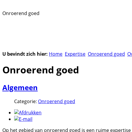
Onroerend goed
U bevindt zich hier:
Home
Expertise
Onroerend goed
Ov
Onroerend goed
Algemeen
Categorie:
Onroerend goed
Op het gebied van onroerend goed is een ruime expertis