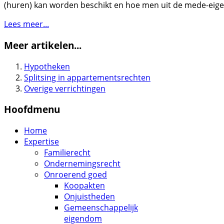
(huren) kan worden beschikt en hoe men uit de mede-eig
Lees meer...
Meer artikelen...
Hypotheken
Splitsing in appartementsrechten
Overige verrichtingen
Hoofdmenu
Home
Expertise
Familierecht
Ondernemingsrecht
Onroerend goed
Koopakten
Onjuistheden
Gemeenschappelijk
eigendom