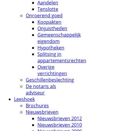
Aandelen
Tenslotte
Onroerend goed
Koopakten
Onjuistheden
Gemeenschappelijk
eigendom
Hypotheken
Splitsing in
appartementsrechten
Overige
verrichtingen
Geschillenbeslechting
De notaris als
adviseur
Leeshoek
Brochures
Nieuwsbrieven
Nieuwsbrieven 2012
Nieuwsbrieven 2010