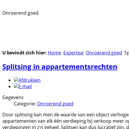
Onroerend goed
U bevindt zich hier:
Home
Expertise
Onroerend goed
Sp
Splitsing in appartementsrechten
Gegevens
Categorie:
Onroerend goed
Door splitsing kan men de waarde van een object verhogen
appartementen van elk één verdieping bij verkoop meer o
verdiepingen in z'n geheel. Splitsen kan dus lucratief zijn