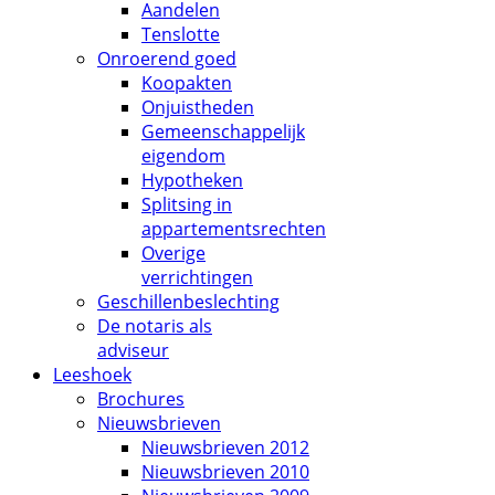
Aandelen
Tenslotte
Onroerend goed
Koopakten
Onjuistheden
Gemeenschappelijk
eigendom
Hypotheken
Splitsing in
appartementsrechten
Overige
verrichtingen
Geschillenbeslechting
De notaris als
adviseur
Leeshoek
Brochures
Nieuwsbrieven
Nieuwsbrieven 2012
Nieuwsbrieven 2010