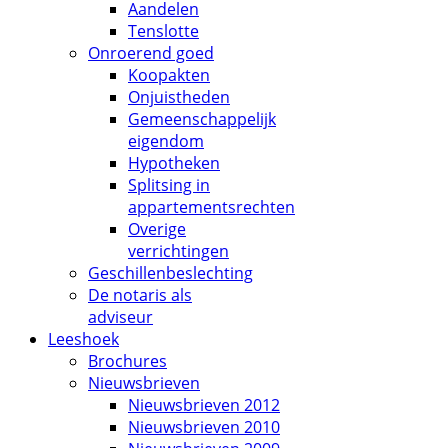
Aandelen
Tenslotte
Onroerend goed
Koopakten
Onjuistheden
Gemeenschappelijk
eigendom
Hypotheken
Splitsing in
appartementsrechten
Overige
verrichtingen
Geschillenbeslechting
De notaris als
adviseur
Leeshoek
Brochures
Nieuwsbrieven
Nieuwsbrieven 2012
Nieuwsbrieven 2010