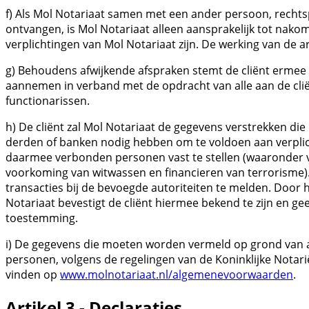
f) Als Mol Notariaat samen met een ander persoon, recht
ontvangen, is Mol Notariaat alleen aansprakelijk tot nakom
verplichtingen van Mol Notariaat zijn. De werking van de art
g) Behoudens afwijkende afspraken stemt de cliënt ermee 
aannemen in verband met de opdracht van alle aan de cl
functionarissen.
h) De cliënt zal Mol Notariaat de gegevens verstrekken di
derden of banken nodig hebben om te voldoen aan verplich
daarmee verbonden personen vast te stellen (waaronder v
voorkoming van witwassen en financieren van terrorisme). 
transacties bij de bevoegde autoriteiten te melden. Door
Notariaat bevestigt de cliënt hiermee bekend te zijn en gee
toestemming.
i) De gegevens die moeten worden vermeld op grond van ar
personen, volgens de regelingen van de Koninklijke Notarië
vinden op
www.molnotariaat.nl/algemenevoorwaarden
.
Artikel 3 - Declaraties