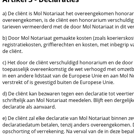
a) De cliënt is Mol Notariaat het overeengekomen honorar
overeengekomen, is de cliënt een honorarium verschuldigd 
tarieven vermeerderd met de door Mol Notariaat in dit v
b) Door Mol Notariaat gemaakte kosten (zoals koerierskoste
registratiekosten, griffierechten en kosten, met inbegrip v
de cliënt.
c) Het door de cliënt verschuldigd honorarium en de doo
toepasselijk overeenkomstig de wet verhoogd met omzetbela
in een andere lidstaat van de Europese Unie en aan Mol 
verstrekt of is gevestigd buiten de Europese Unie.
d) De cliënt kan bezwaren tegen een declaratie tot veerti
schriftelijk aan Mol Notariaat meedelen. Blijft een dergel
declaratie als aanvaard.
e) De cliënt zal elke declaratie van Mol Notariaat binnen 
declaratiedatum betalen, tenzij anders overeengekomen. De
opschorting of verrekening. Na verval van de in deze bep