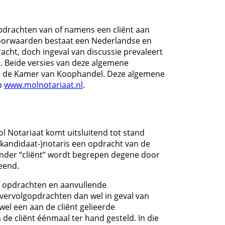
pdrachten van of namens een cliënt aan
 voorwaarden bestaat een Nederlandse en
acht, doch ingeval van discussie prevaleert
t. Beide versies van deze algemene
an de Kamer van Koophandel. Deze algemene
p
www.molnotariaat.nl
.
l Notariaat komt uitsluitend tot stand
(kandidaat-)notaris een opdracht van de
Onder “cliënt” wordt begrepen degene door
eend.
e opdrachten en aanvullende
 vervolgopdrachten dan wel in geval van
el een aan de cliënt gelieerde
e cliënt éénmaal ter hand gesteld. In die