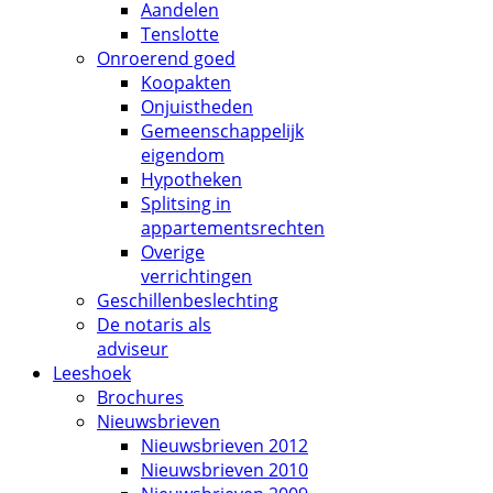
Aandelen
Tenslotte
Onroerend goed
Koopakten
Onjuistheden
Gemeenschappelijk
eigendom
Hypotheken
Splitsing in
appartementsrechten
Overige
verrichtingen
Geschillenbeslechting
De notaris als
adviseur
Leeshoek
Brochures
Nieuwsbrieven
Nieuwsbrieven 2012
Nieuwsbrieven 2010