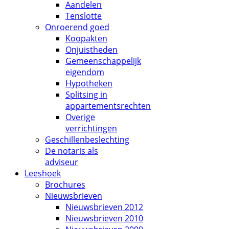
Aandelen
Tenslotte
Onroerend goed
Koopakten
Onjuistheden
Gemeenschappelijk
eigendom
Hypotheken
Splitsing in
appartementsrechten
Overige
verrichtingen
Geschillenbeslechting
De notaris als
adviseur
Leeshoek
Brochures
Nieuwsbrieven
Nieuwsbrieven 2012
Nieuwsbrieven 2010