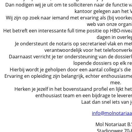
Dan nodigen wij je uit om te solliciteren naar de functie 
kantoor gelegen aan het 
Wij zijn op zoek naar iemand met ervaring als (bij voorkeu
web van onze organi
Het betreft een interessante full time positie op HBO-nivea
dagen in overle
Je ondersteunt de notaris op secretarieel vlak en met
verantwoordelijk voor het telefoonverk
Daarnaast verricht je ter ondersteuning van de dossi
lopende dossiers op elk r
Hierbij wordt je geholpen door een aantal collega's di
Ervaring en opleiding zijn belangrijk, echter enthousiasme
mee.
Herken je jezelf in het bovenstaand profiel en lijkt he
enthousiast team en een bijdrage te levere
Laat dan snel iets van 
info@molnotariaat
Mol Notariaat B.
Stadionweg 70-