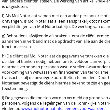
van andere cliënten stellen. De werking van artikel 7:404 e
is uitgesloten.
f) Als Mol Notariaat samen met een ander persoon, recht
ontvangen, is Mol Notariaat alleen aansprakelijk tot nakom
verplichtingen van Mol Notariaat zijn. De werking van de art
g) Behoudens afwijkende afspraken stemt de cliënt ermee 
aannemen in verband met de opdracht van alle aan de cl
functionarissen.
h) De cliënt zal Mol Notariaat de gegevens verstrekken di
derden of banken nodig hebben om te voldoen aan verplich
daarmee verbonden personen vast te stellen (waaronder v
voorkoming van witwassen en financieren van terrorisme). 
transacties bij de bevoegde autoriteiten te melden. Door
Notariaat bevestigt de cliënt hiermee bekend te zijn en gee
toestemming.
i) De gegevens die moeten worden vermeld op grond van ar
personen, volgens de regelingen van de Koninklijke Notarië
vinden op
www.molnotariaat.nl/algemenevoorwaarden
.