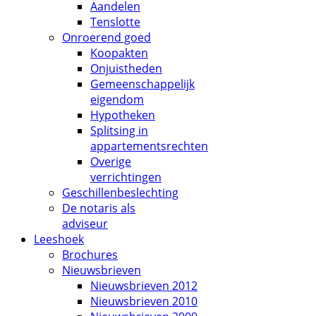
Aandelen
Tenslotte
Onroerend goed
Koopakten
Onjuistheden
Gemeenschappelijk
eigendom
Hypotheken
Splitsing in
appartementsrechten
Overige
verrichtingen
Geschillenbeslechting
De notaris als
adviseur
Leeshoek
Brochures
Nieuwsbrieven
Nieuwsbrieven 2012
Nieuwsbrieven 2010